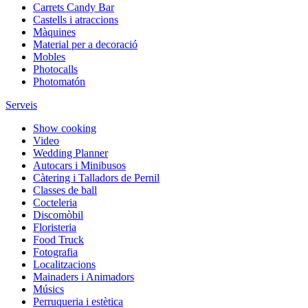
Carrets Candy Bar
Castells i atraccions
Màquines
Material per a decoració
Mobles
Photocalls
Photomatón
Serveis
Show cooking
Video
Wedding Planner
Autocars i Minibusos
Càtering i Talladors de Pernil
Classes de ball
Cocteleria
Discomòbil
Floristeria
Food Truck
Fotografia
Localitzacions
Mainaders i Animadors
Músics
Perruqueria i estètica