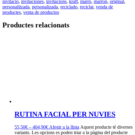
invitació
,
invitaciones
,
invitacions
,
kraft
,
marró
,
marron
,
original
,
personalitzada
,
personalizada
,
reciclado
,
reciclat
,
venda de
productes
,
venta de productos
Productes relacionats
RUTINA FACIAL PER NUVIES
55,50
€
–
404,90
€
Afegir a la llista
Aquest producte té diverses
variants. Les opcions es poden triar a la pàgina del producte