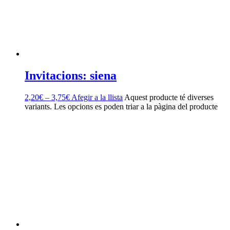
Invitacions: siena
2,20
€
–
3,75
€
Afegir a la llista
Aquest producte té diverses
variants. Les opcions es poden triar a la pàgina del producte