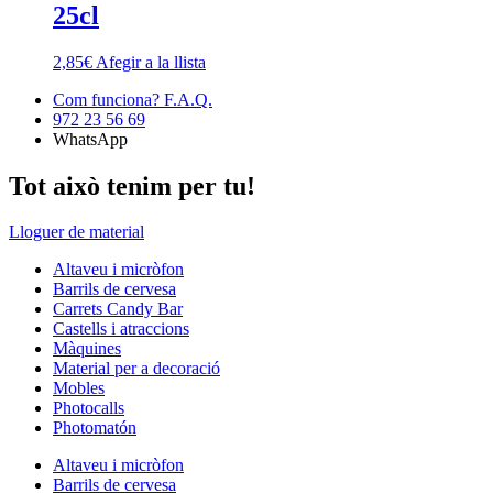
25cl
2,85
€
Afegir a la llista
Com funciona? F.A.Q.
972 23 56 69
WhatsApp
Tot això tenim per tu!
Lloguer de material
Altaveu i micròfon
Barrils de cervesa
Carrets Candy Bar
Castells i atraccions
Màquines
Material per a decoració
Mobles
Photocalls
Photomatón
Altaveu i micròfon
Barrils de cervesa