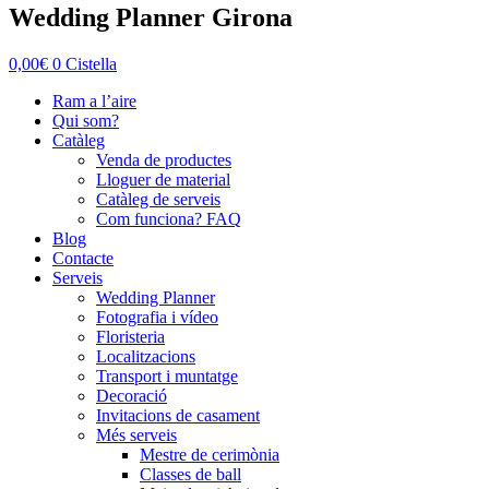
Wedding Planner Girona
0,00
€
0
Cistella
Ram a l’aire
Qui som?
Catàleg
Venda de productes
Lloguer de material
Catàleg de serveis
Com funciona? FAQ
Blog
Contacte
Serveis
Wedding Planner
Fotografia i vídeo
Floristeria
Localitzacions
Transport i muntatge
Decoració
Invitacions de casament
Més serveis
Mestre de cerimònia
Classes de ball