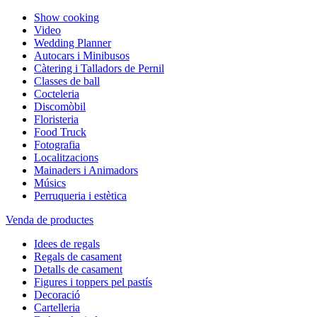
Show cooking
Video
Wedding Planner
Autocars i Minibusos
Càtering i Talladors de Pernil
Classes de ball
Cocteleria
Discomòbil
Floristeria
Food Truck
Fotografia
Localitzacions
Mainaders i Animadors
Músics
Perruqueria i estètica
Venda de productes
Idees de regals
Regals de casament
Detalls de casament
Figures i toppers pel pastís
Decoració
Cartelleria