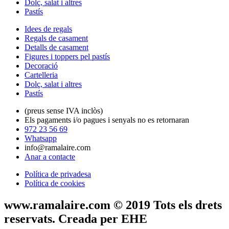
Dolç, salat i altres
Pastís
Idees de regals
Regals de casament
Detalls de casament
Figures i toppers pel pastís
Decoració
Cartelleria
Dolç, salat i altres
Pastís
(preus sense IVA inclòs)
Els pagaments i/o pagues i senyals no es retornaran
972 23 56 69
Whatsapp
info@ramalaire.com
Anar a contacte
Política de privadesa
Política de cookies
www.ramalaire.com © 2019 Tots els drets
reservats. Creada per EHE