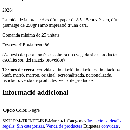
2026:
La mida de la invitació es d’un paper dnA5, 15cm x 21cm, d’un
gramatge de 250gr i amb impressió d’una cara.
Comanda mínima de 25 unitats
Despesa d’Enviament: 8€
(Aquesta despesa només es cobrarà una vegada si els productes
escollits són del mateix proveïdor)
Termes de cerca:
convidats, invitació, invitaciones, invitacions,
kraft, marró, marron, original, personalitzada, personalizada,
reciclado, venda de productes, venta de productos,
Informació addicional
Opció
Color, Negre
SKU
RM-TRJKFT-IKP-Murcia-1
Categories
Invitacions, detalls i
segells
,
Sin categorizar
,
Venda de productes
Etiquetes
convidats
,