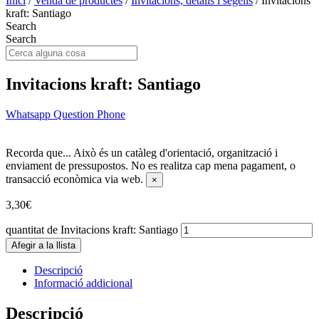
Inici
/
Venda de productes
/
Invitacions, detalls i segells
/ Invitacions
kraft: Santiago
Search
Search
Invitacions kraft: Santiago
Whatsapp
Question
Phone
Recorda que...
Això és un catàleg d'orientació, organització i
enviament de pressupostos. No es realitza cap mena pagament, o
transacció econòmica via web.
×
3,30
€
quantitat de Invitacions kraft: Santiago
Afegir a la llista
Descripció
Informació addicional
Descripció