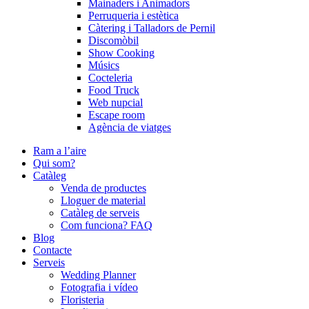
Mainaders i Animadors
Perruqueria i estètica
Càtering i Talladors de Pernil
Discomòbil
Show Cooking
Músics
Cocteleria
Food Truck
Web nupcial
Escape room
Agència de viatges
Ram a l’aire
Qui som?
Catàleg
Venda de productes
Lloguer de material
Catàleg de serveis
Com funciona? FAQ
Blog
Contacte
Serveis
Wedding Planner
Fotografia i vídeo
Floristeria