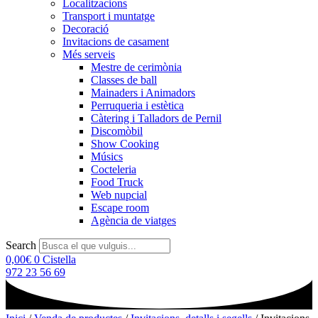
Localitzacions
Transport i muntatge
Decoració
Invitacions de casament
Més serveis
Mestre de cerimònia
Classes de ball
Mainaders i Animadors
Perruqueria i estètica
Càtering i Talladors de Pernil
Discomòbil
Show Cooking
Músics
Cocteleria
Food Truck
Web nupcial
Escape room
Agència de viatges
Search
0,00
€
0
Cistella
972 23 56 69