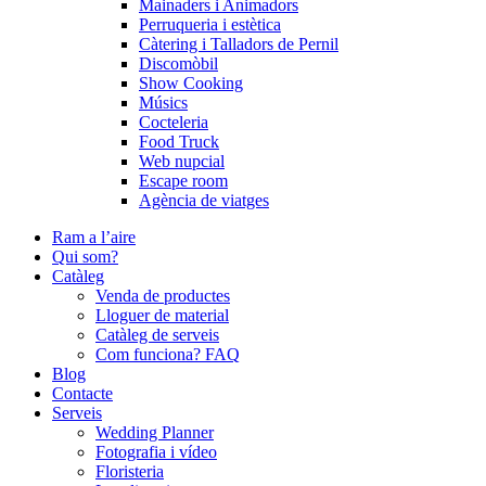
Mainaders i Animadors
Perruqueria i estètica
Càtering i Talladors de Pernil
Discomòbil
Show Cooking
Músics
Cocteleria
Food Truck
Web nupcial
Escape room
Agència de viatges
Ram a l’aire
Qui som?
Catàleg
Venda de productes
Lloguer de material
Catàleg de serveis
Com funciona? FAQ
Blog
Contacte
Serveis
Wedding Planner
Fotografia i vídeo
Floristeria