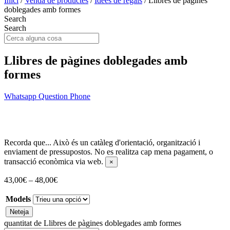
Inici
/
Venda de productes
/
Idees de regals
/ Llibres de pàgines
doblegades amb formes
Search
Search
Llibres de pàgines doblegades amb
formes
Whatsapp
Question
Phone
Recorda que...
Això és un catàleg d'orientació, organització i
enviament de pressupostos. No es realitza cap mena pagament, o
transacció econòmica via web.
×
43,00
€
–
48,00
€
Models
Neteja
quantitat de Llibres de pàgines doblegades amb formes