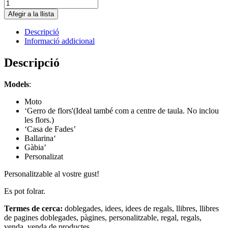
Afegir a la llista
Descripció
Informació addicional
Descripció
Models
:
Moto
‘Gerro de flors'(Ideal també com a centre de taula. No inclou
les flors.)
‘Casa de Fades’
Ballarina
‘
Gàbia’
Personalizat
Personalitzable al vostre gust!
Es pot folrar.
Termes de cerca:
doblegades, idees, idees de regals, llibres, llibres
de pagines doblegades, pàgines, personalitzable, regal, regals,
venda, venda de productes