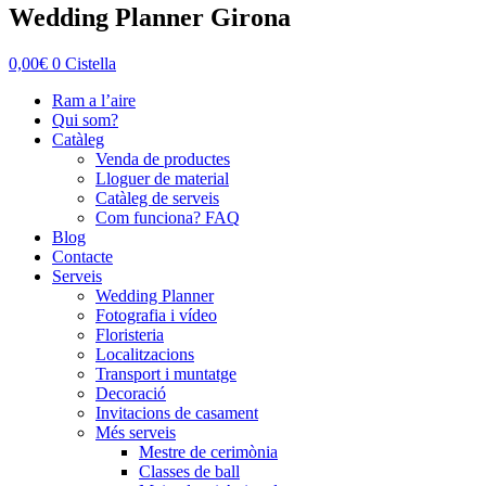
Wedding Planner Girona
0,00
€
0
Cistella
Ram a l’aire
Qui som?
Catàleg
Venda de productes
Lloguer de material
Catàleg de serveis
Com funciona? FAQ
Blog
Contacte
Serveis
Wedding Planner
Fotografia i vídeo
Floristeria
Localitzacions
Transport i muntatge
Decoració
Invitacions de casament
Més serveis
Mestre de cerimònia
Classes de ball