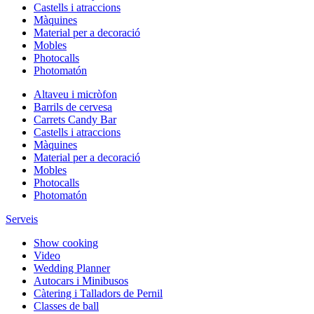
Castells i atraccions
Màquines
Material per a decoració
Mobles
Photocalls
Photomatón
Altaveu i micròfon
Barrils de cervesa
Carrets Candy Bar
Castells i atraccions
Màquines
Material per a decoració
Mobles
Photocalls
Photomatón
Serveis
Show cooking
Video
Wedding Planner
Autocars i Minibusos
Càtering i Talladors de Pernil
Classes de ball