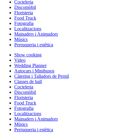
Cocteleria
Discomòbil
Floristeria
Food Truck
Fotografia
Localitzacions
Mainaders i Animadors
Músics
Perruqueria i estètica
Show cooking
Video
Wedding Planner
Autocars i Minibusos
Càtering i Talladors de Pernil
Classes de ball
Cocteleria
Discomòbil
Floristeria
Food Truck
Fotografia
Localitzacions
Mainaders i Animadors
Músics
Perruqueria i estètica