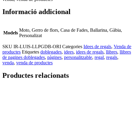
Informació addicional
Moto, Gerro de flors, Casa de Fades, Ballarina, Gàbia,
Models
Personalizat
SKU
IR-LUIS-LLPGDB-ORI
Categories
Idees de regals
,
Venda de
productes
Etiquetes
doblegades
,
idees
,
idees de regals
,
llibres
,
llibres
de pagines doblegades
,
pàgines
,
personalitzable
,
regal
,
regals
,
venda
,
venda de productes
Productes relacionats