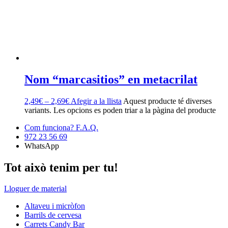
Nom “marcasitios” en metacrilat
2,49
€
–
2,69
€
Afegir a la llista
Aquest producte té diverses
variants. Les opcions es poden triar a la pàgina del producte
Com funciona? F.A.Q.
972 23 56 69
WhatsApp
Tot això tenim per tu!
Lloguer de material
Altaveu i micròfon
Barrils de cervesa
Carrets Candy Bar