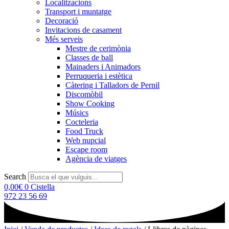
Localitzacions
Transport i muntatge
Decoració
Invitacions de casament
Més serveis
Mestre de cerimònia
Classes de ball
Mainaders i Animadors
Perruqueria i estètica
Càtering i Talladors de Pernil
Discomòbil
Show Cooking
Músics
Cocteleria
Food Truck
Web nupcial
Escape room
Agència de viatges
Search
0,00
€
0
Cistella
972 23 56 69