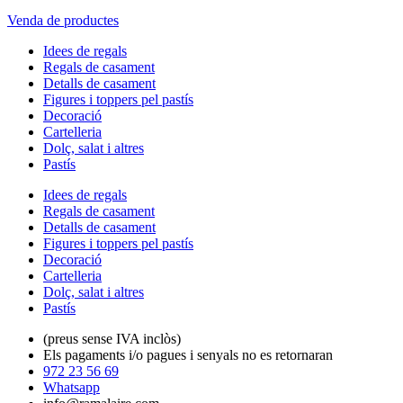
Venda de productes
Idees de regals
Regals de casament
Detalls de casament
Figures i toppers pel pastís
Decoració
Cartelleria
Dolç, salat i altres
Pastís
Idees de regals
Regals de casament
Detalls de casament
Figures i toppers pel pastís
Decoració
Cartelleria
Dolç, salat i altres
Pastís
(preus sense IVA inclòs)
Els pagaments i/o pagues i senyals no es retornaran
972 23 56 69
Whatsapp